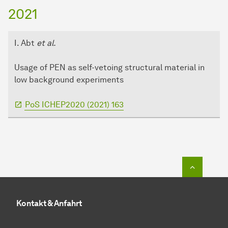
2021
I. Abt
et al.
Usage of PEN as self-vetoing structural material in
low background experiments
PoS ICHEP2020 (2021) 163
Zum Seit
Kontakt & Anfahrt