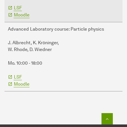
LSF
Moodle
Advanced Laboratory course: Particle physics
J. Albrecht, K. Kröninger,
W. Rhode, D. Wiedner
Mo. 10:00 - 18:00
LSF
Moodle
Zum Seit